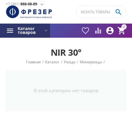
+7 (961)
888-08-89
expand_more

0
Каталог




товаров
NIR 30°
Главная
/
Каталог
/
Резцы
/
Минирезцы
/
В этой категории нет товаров