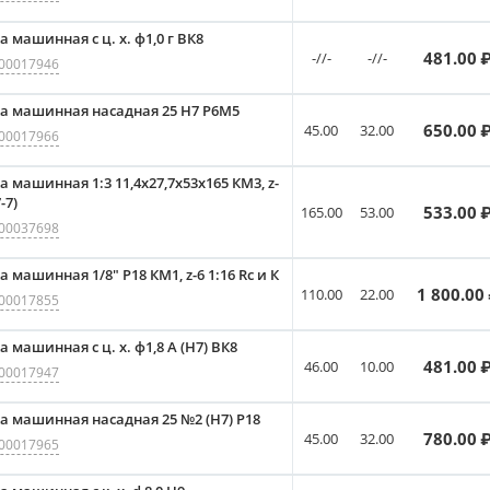
а машинная с ц. х. ф1,0 г ВК8
481.00
₽
-//-
-//-
00017946
а машинная насадная 25 Н7 Р6М5
650.00
₽
45.00
32.00
00017966
а машинная 1:3 11,4x27,7x53x165 КМ3, z-
-7)
533.00
₽
165.00
53.00
00037698
 машинная 1/8" Р18 КМ1, z-6 1:16 Rc и К
1 800.00
110.00
22.00
00017855
 машинная с ц. х. ф1,8 А (Н7) ВК8
481.00
₽
46.00
10.00
00017947
а машинная насадная 25 №2 (Н7) Р18
780.00
₽
45.00
32.00
00017965