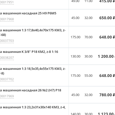
415.00
₽
49.00
11.00
00017951
а машинная насадная 25 Н9 Р6М5
650.00
₽
45.00
32.00
00017968
а машинная 1:3 17,8x40,4x70x175 КМ3, z-
-68)
648.00
₽
175.00
70.00
00037703
а машинная K 3/8" Р18 КМ2, z-8 1:16
1 200.00
130.00
30.00
00038207
а машинная 1:3 18,5x35,4x55x175 КМ3, z-
-8)
648.00
₽
175.00
55.00
00037702
а машинная насадная 26 №2 (Н7) Р18
780.00
₽
45.00
32.00
00017969
а машинная 1:3 23,2x31x30x140 КМ3, z-4,
1 123.00
140.00
30.00