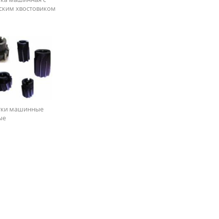
ским хвостовиком
тки машинные
ые