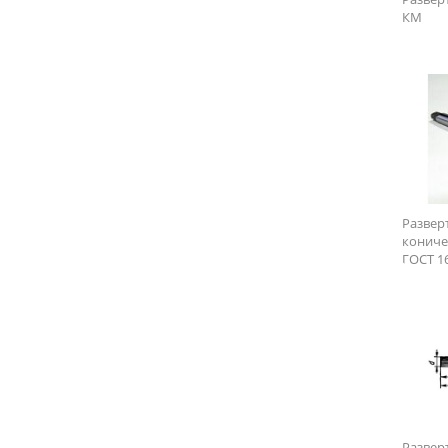
КМ
Развер
кониче
ГОСТ 1
Развер