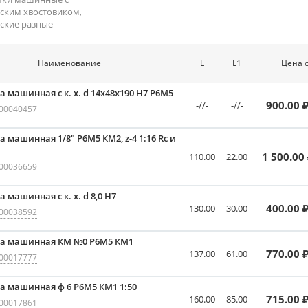
ским хвостовиком,
ские разные
Наименование
L
L1
Цена 
а машинная с к. х. d 14x48x190 Н7 Р6М5
900.00
₽
-//-
-//-
00040457
а машинная 1/8" Р6M5 КМ2, z-4 1:16 Rc и
1 500.00
110.00
22.00
00036659
 машинная с к. х. d 8,0 Н7
400.00
₽
130.00
30.00
00038592
ка машинная КМ №0 Р6М5 КМ1
770.00
₽
137.00
61.00
00017777
а машинная ф 6 Р6М5 КМ1 1:50
715.00
₽
160.00
85.00
00017861