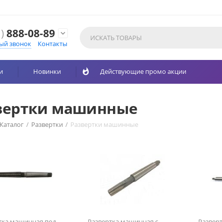
)
888-08-89
expand_more
ый звонок
Контакты
и
Новинки
whatshot
Действующие промо акции
вертки машинные
Каталог
/
Развертки
/
Развертки машинные
тка машинная под
Развертка машинная с
Развер