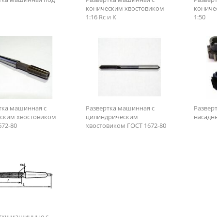
коническим хвостовиком
кониче
1:16 Rc и К
1:50
тка машинная с
Развертка машинная с
Развер
ским хвостовиком
цилиндрическим
насадн
672-80
хвостовиком ГОСТ 1672-80
тки машинные с