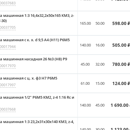
00037683
а машинная 1:3 16,4x32,2x50x165 КМ3, z-
-30)
598.00
₽
165.00
50.00
00037705
 машинная с к. х. d 9,5 А4 (Н11) Р6М5
505.00
₽
140.00
16.00
00017944
а машинная насадная 26 №3 (Н8) Р9
780.00
₽
45.00
32.00
00017970
а машинная с ц. х. ф3 Н7 Р6М5
124.00
₽
61.00
15.00
00017997
а машинная 1/2" Р6M5 КМ2, z-4 1:16 Rc и
1 690.00
140.00
45.00
00037668
а машинная 1:3 23,2x31x30x140 КМ3, z-4,
1 123.00
140.00
30.00