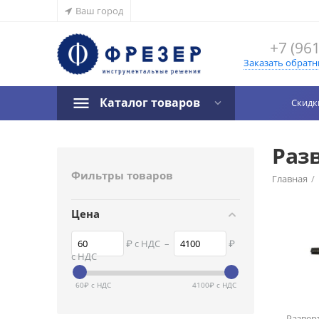
Ваш город
+7 (961
Заказать обратн
Каталог товаров
Скидк
Раз
Фильтры товаров
Главная
/
Цена
₽ с НДС
–
₽
с НДС
60
₽ с НДС
4100
₽ с НДС
Развер