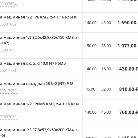
00037684
 машинная 1/2" Р6 КМ2, z-4 1:16 Rc и К
1 690.00
140.00
45.00
00037669
а машинная 1:3 32,5x42,8x35x150 КМ3, z-
7-147)
1 077.00
150.00
35.00
00037685
а машинная с к. х. d 10,0 Н7 Р6М5
430.00
₽
140.00
16.00
00017781
а машинная насадная 28 №2 (Н7) Р18
810.00
₽
45.00
32.00
00017972
а машинная 1/2" Р6M5 КМ2, z-4 1:16 Rc и
760.00
₽
140.00
45.00
00037670
а машинная 1:3 37,8x53,9x50x200 КМ4, z-
-6)