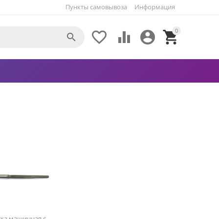
Пункты самовывоза
Информация
0





тка машинная с