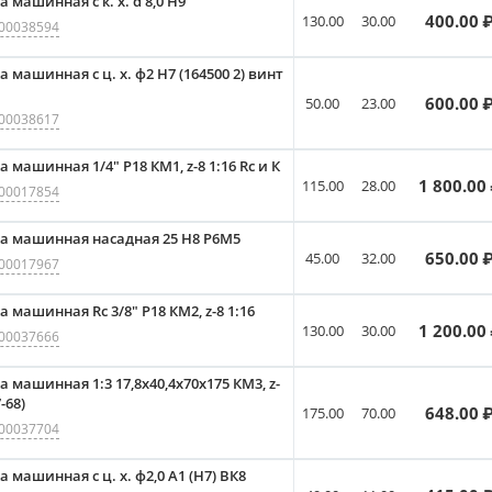
 машинная с к. х. d 8,0 Н9
400.00
₽
130.00
30.00
00038594
 машинная с ц. х. ф2 Н7 (164500 2) винт
600.00
₽
50.00
23.00
00038617
 машинная 1/4" Р18 КМ1, z-8 1:16 Rc и К
1 800.00
115.00
28.00
00017854
а машинная насадная 25 Н8 Р6М5
650.00
₽
45.00
32.00
00017967
а машинная Rc 3/8" Р18 КМ2, z-8 1:16
1 200.00
130.00
30.00
00037666
а машинная 1:3 17,8x40,4x70x175 КМ3, z-
-68)
648.00
₽
175.00
70.00
00037704
 машинная с ц. х. ф2,0 А1 (Н7) ВК8