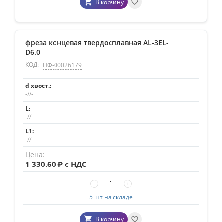
В корзину
фреза концевая твердосплавная AL-3EL-
D6.0
КОД:
НФ-00026179
-//-
-//-
-//-
1 330.60
₽ с НДС
−
+
5 шт на складе
В корзину