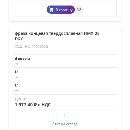
В корзину
фреза концевая твердосплавная HMX-2E-
D6.0
КОД:
НФ-00026526
-//-
-//-
-//-
1 977.40
₽ с НДС
−
+
2 шт на складе