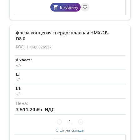
В корзину
фреза концевая твердосплавная HMX-2E-
D8.0
КОД:
НФ-00026527
-//-
-//-
-//-
3 511.20
₽ с НДС
−
+
5 шт на складе