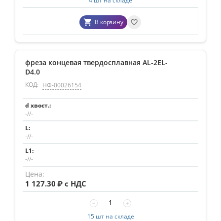
4 шт на складе
В корзину
фреза концевая твердосплавная AL-2EL-
D4.0
КОД:
НФ-00026154
-//-
-//-
-//-
1 127.30
₽ с НДС
−
+
15 шт на складе