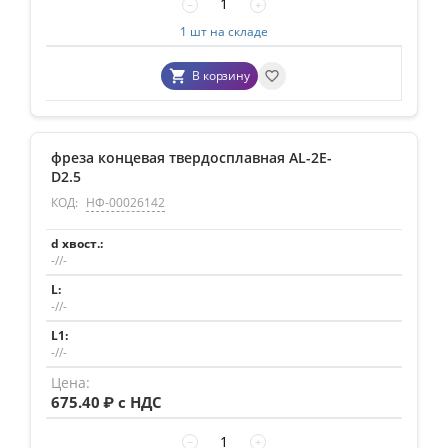
−
+
1 шт на складе
В корзину
фреза концевая твердосплавная AL-2E-
D2.5
КОД:
НФ-00026142
-//-
-//-
-//-
675.40
₽ с НДС
−
+