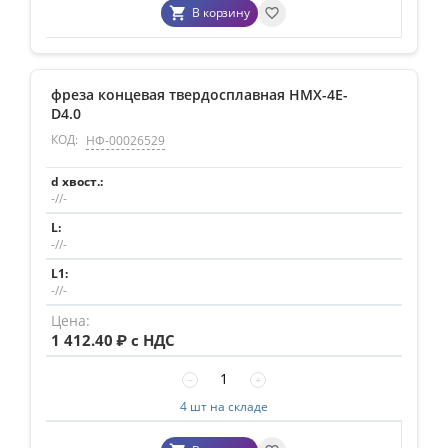
В корзину
фреза концевая твердосплавная HMX-4E-
D4.0
КОД:
НФ-00026529
-//-
-//-
-//-
1 412.40
₽ с НДС
−
+
4 шт на складе