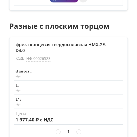
Разные с плоским торцом
фреза концевая твердосплавная HMX-2E-
D4.0
КОД:
НФ-00026523
-//-
-//-
-//-
1 977.40
₽ с НДС
−
+