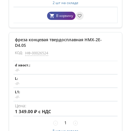
2 шт на складе
В корзину
фреза концевая твердосплавная HMX-2E-
D4.0S
КОД:
НФ-00026524
-//-
-//-
-//-
1 349.00
₽ с НДС
−
+
5 шт на складе