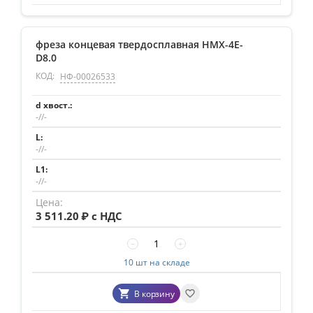
фреза концевая твердосплавная HMX-4E-
D8.0
КОД:
НФ-00026533
-//-
-//-
-//-
3 511.20
₽ с НДС
−
+
10 шт на складе
В корзину