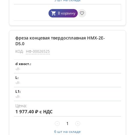
В корзину
фреза концевая твердосплавная HMX-2E-
D5.0
КОД:
НФ-00026525
-//-
-//-
-//-
1 977.40
₽ с НДС
−
+
6 шт на складе