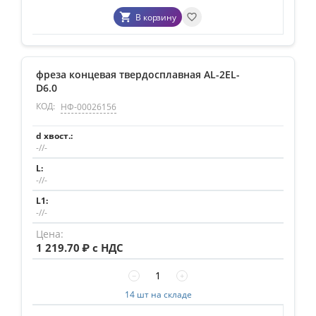
В корзину
фреза концевая твердосплавная AL-2EL-
D6.0
КОД:
НФ-00026156
-//-
-//-
-//-
1 219.70
₽ с НДС
−
+
14 шт на складе