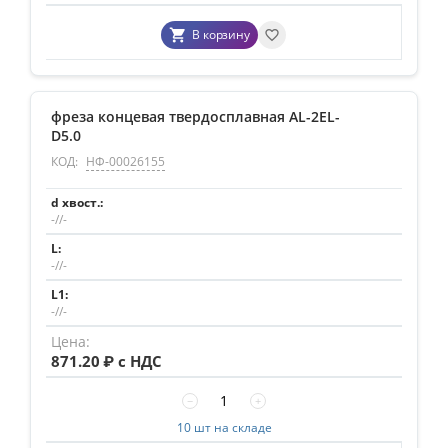
В корзину
фреза концевая твердосплавная AL-2EL-
D5.0
КОД:
НФ-00026155
-//-
-//-
-//-
871.20
₽ с НДС
−
+
10 шт на складе