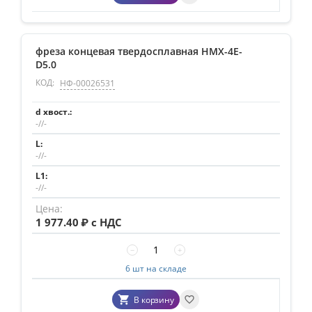
фреза концевая твердосплавная HMX-4E-
D5.0
КОД:
НФ-00026531
-//-
-//-
-//-
1 977.40
₽ с НДС
−
+
6 шт на складе
В корзину