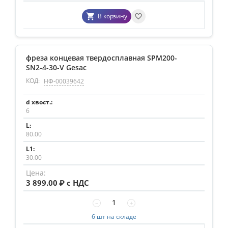
В корзину
фреза концевая твердосплавная SPM200-
SN2-4-30-V Gesac
КОД:
НФ-00039642
6
80.00
30.00
3 899.00
₽ с НДС
−
+
6 шт на складе