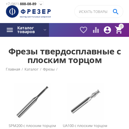
+7 (961)
888-08-89
expand_more

0
Каталог




товаров
Фрезы твердосплавные с
плоским торцом
Фильтры товаров
Главная
/
Каталог
/
Фрезы
/
Обр-мый материал
Фрезы монолитные твердосплавные
/
P (сталь)
M (нержавеющая сталь)
K (чугун)
N (цветные металлы)
H (твердые материалы)
S (жаропрочные сплавы)
SPM200 с плоским торцом
UA100 с плоским торцом