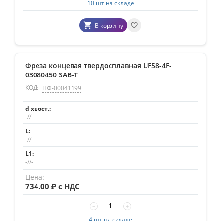
10 шт на складе
В корзину
Фреза концевая твердосплавная UF58-4F-
03080450 SAB-T
КОД:
НФ-00041199
-//-
-//-
-//-
734.00
₽ с НДС
−
+
4 шт на складе