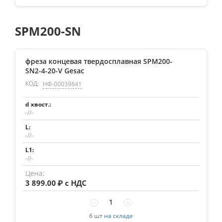
SPM200-SN
фреза концевая твердосплавная SPM200-
SN2-4-20-V Gesac
КОД:
НФ-00039641
-//-
-//-
-//-
3 899.00
₽ с НДС
−
+
6 шт на складе