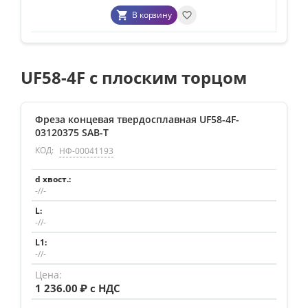
В корзину
UF58-4F с плоским торцом
Фреза концевая твердосплавная UF58-4F-
03120375 SAB-T
КОД:
НФ-00041193
-//-
-//-
-//-
1 236.00
₽ с НДС