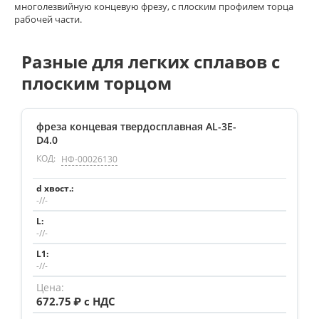
многолезвийную концевую фрезу, с плоским профилем торца
рабочей части.
Разные для легких сплавов с
плоским торцом
фреза концевая твердосплавная AL-3E-
D4.0
КОД:
НФ-00026130
-//-
-//-
-//-
672.75
₽ с НДС