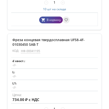
−
+
10 шт на складе
В корзину
Фреза концевая твердосплавная UF58-4F-
01030450 SAB-T
КОД:
НФ-00041195
-//-
-//-
-//-
734.00
₽ с НДС