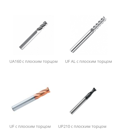
D
–
1
20
Длина (L)
UA160 с плоским торцом
UF AL с плоским торцом
–
35
125
L1
–
UF с плоским торцом
UP210 с плоским торцом
4
63