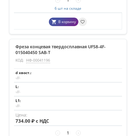
−
+
6 шт на складе
В корзину
Фреза концевая твердосплавная UF58-4F-
015040450 SAB-T
КОД:
НФ-00041196
-//-
-//-
-//-
734.00
₽ с НДС
−
+