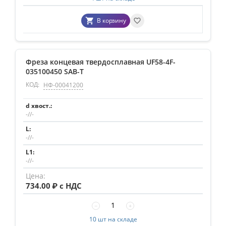
В корзину
Фреза концевая твердосплавная UF58-4F-
035100450 SAB-T
КОД:
НФ-00041200
-//-
-//-
-//-
734.00
₽ с НДС
−
+
10 шт на складе