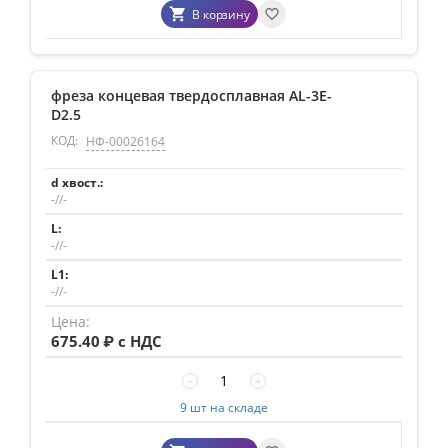
В корзину
фреза концевая твердосплавная AL-3E-
D2.5
КОД:
НФ-00026164
-//-
-//-
-//-
675.40
₽ с НДС
−
+
9 шт на складе