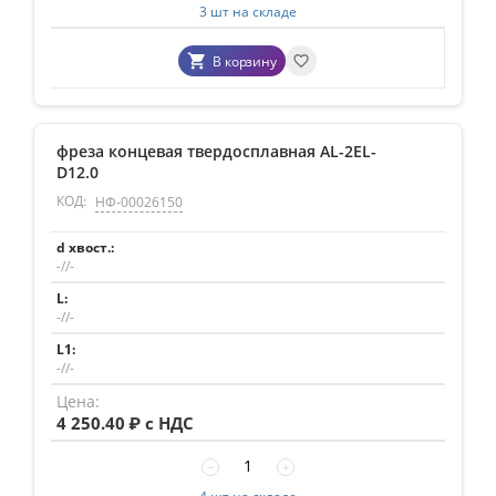
3 шт на складе
В корзину
фреза концевая твердосплавная AL-2EL-
D12.0
КОД:
НФ-00026150
-//-
-//-
-//-
4 250.40
₽ с НДС
−
+