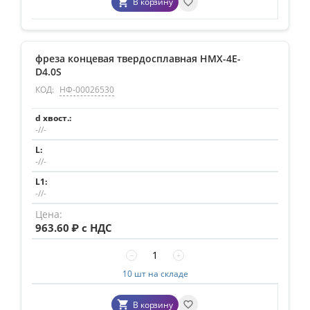
В корзину
фреза концевая твердосплавная HMX-4E-
D4.0S
КОД:
НФ-00026530
-//-
-//-
-//-
963.60
₽ с НДС
−
+
10 шт на складе
В корзину