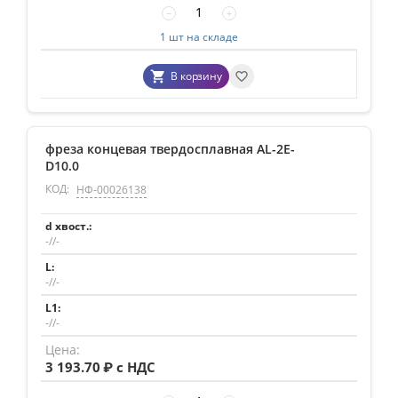
−
+
1 шт на складе
В корзину
фреза концевая твердосплавная AL-2E-
D10.0
КОД:
НФ-00026138
-//-
-//-
-//-
3 193.70
₽ с НДС