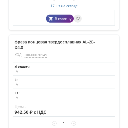
17 шт на складе
В корзину
фреза концевая твердосплавная AL-2E-
D4.0
КОД:
НФ-00026145
-//-
-//-
-//-
942.50
₽ с НДС
−
+