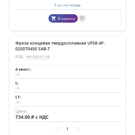
9 шт на складе
В корзину
Фреза концевая твердосплавная UF58-4F-
025070450 SAB-T
КОД:
НФ-00041198
-//-
-//-
-//-
734.00
₽ с НДС
−
+