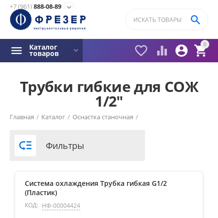
+7 (961)
888-08-89
expand_more

0
Каталог




товаров
Трубки гибкие для СОЖ
1/2"
Фильтры товаров
Главная
/
Каталог
/
Оснастка станочная
/
Цена
Трубки для подачи СОЖ
/

Фильтры
₽ с НДС
–
₽ с НДС
704
₽ с НДС
1099
₽ с НДС
Система охлаждения Трубка гибкая G1/2
(Пластик)
КОД:
НФ-00004424