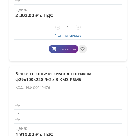
-//-
2 302.00
₽ с НДС
−
+
1 шт на складе
В корзину
Зенкер с коническим хвостовиком
ф29х100х220 №2 z-3 КМ3 Р6М5
КОД:
НФ-00040476
-//-
-//-
1 919.00
₽ с НДС