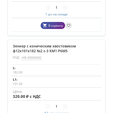
−
+
1 шт на складе
В корзину
Зенкер с коническим хвостовиком
ф12х101х182 №2 z-3 КМ1 Р6М5
КОД:
НФ-00000492
182.00
101.00
320.00
₽ с НДС
−
+