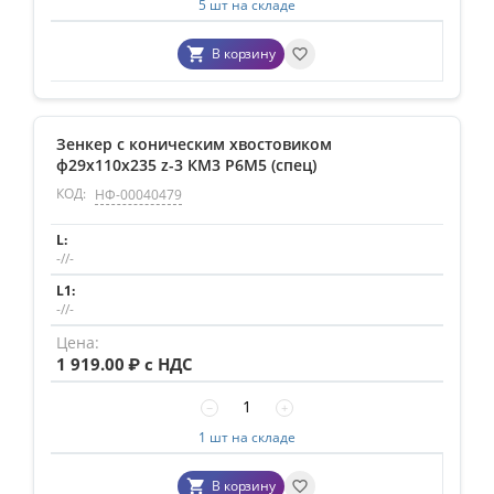
5 шт на складе
В корзину
Зенкер с коническим хвостовиком
ф29х110х235 z-3 КМ3 Р6М5 (спец)
КОД:
НФ-00040479
-//-
-//-
1 919.00
₽ с НДС
−
+
1 шт на складе
В корзину