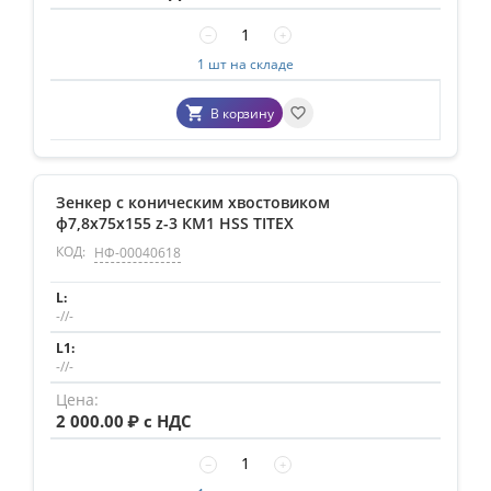
−
+
1 шт на складе
В корзину
Зенкер с коническим хвостовиком
ф7,8х75х155 z-3 КМ1 HSS TITEX
КОД:
НФ-00040618
-//-
-//-
2 000.00
₽ с НДС
−
+