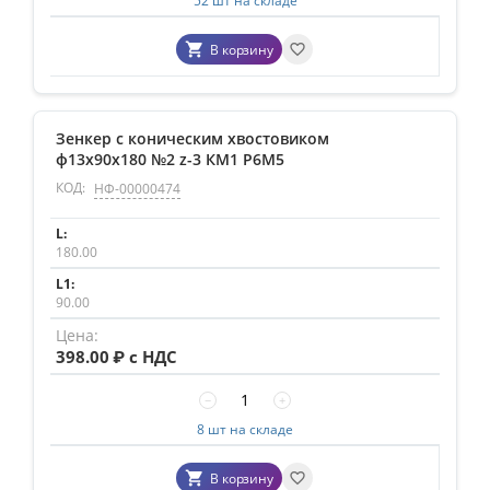
52 шт на складе
В корзину
Зенкер с коническим хвостовиком
ф13х90х180 №2 z-3 КМ1 Р6М5
КОД:
НФ-00000474
180.00
90.00
398.00
₽ с НДС
−
+
8 шт на складе
В корзину