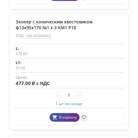
Зенкер с коническим хвостовиком
ф13х95х170 №1 z-3 КМ1 Р18
КОД:
НФ-00000493
170.00
95.00
477.00
₽ с НДС
−
+
1 шт на складе
В корзину