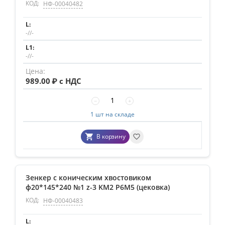
КОД:
НФ-00040482
-//-
-//-
989.00
₽ с НДС
−
+
1 шт на складе
В корзину
Зенкер с коническим хвостовиком
ф20*145*240 №1 z-3 KM2 Р6М5 (цековка)
КОД:
НФ-00040483