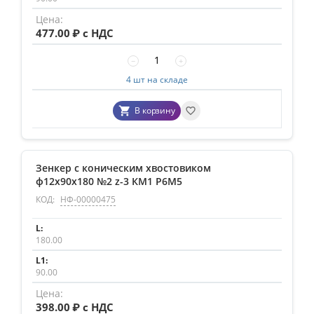
477.00
₽ с НДС
−
+
4 шт на складе
В корзину
Зенкер с коническим хвостовиком
ф12х90х180 №2 z-3 КМ1 Р6М5
КОД:
НФ-00000475
180.00
90.00
398.00
₽ с НДС