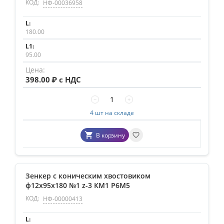
КОД:
НФ-00036958
180.00
95.00
398.00
₽ с НДС
−
+
4 шт на складе
В корзину
Зенкер с коническим хвостовиком
ф12х95х180 №1 z-3 КМ1 Р6М5
КОД:
НФ-00000413