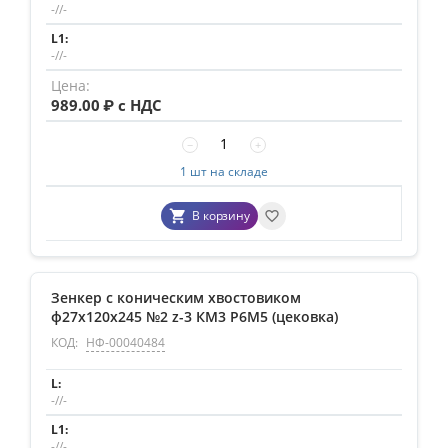
-//-
-//-
989.00
₽ с НДС
−
+
1 шт на складе
В корзину
Зенкер с коническим хвостовиком
ф27х120х245 №2 z-3 КМ3 Р6М5 (цековка)
КОД:
НФ-00040484
-//-
-//-