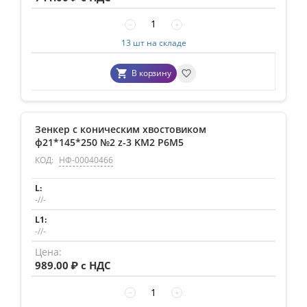
−
+
13 шт на складе
В корзину
Зенкер с коническим хвостовиком
ф21*145*250 №2 z-3 KM2 Р6М5
КОД:
НФ-00040466
-//-
-//-
989.00
₽ с НДС
−
+