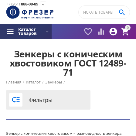
+7 (961)
888-08-89
expand_more

0
Каталог




товаров
Зенкеры с коническим
хвостовиком ГОСТ 12489-
Фильтры товаров
71
Кол-во зубьев
Главная
/
Каталог
/
Зенкеры
/
3
4

Фильтры
Сплав
Р6М5
BK8
Зенкер с коническим хвостовиком – разновидность зенкера,