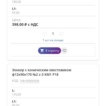
180.00
95.00
398.00
₽ с НДС
−
+
1 шт на складе
В корзину
Зенкер с коническим хвостовиком
ф12х90х170 №2 z-3 КМ1 P18
КОД:
НФ-00000438
170.00
90.00