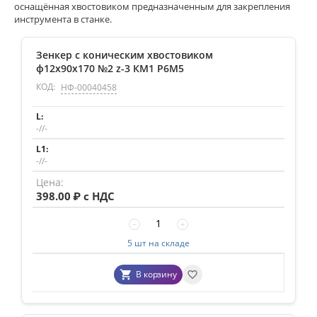
оснащённая хвостовиком предназначенным для закрепления
P18
инструмента в станке.
Р9Ф5
Зенкер с коническим хвостовиком
Тип хвостовика
ф12х90х170 №2 z-3 КМ1 P6М5
КОД:
НФ-00040458
KM1
KM2
KM3
-//-
KM4
-//-
D
398.00
₽ с НДС
–
−
+
5 шт на складе
8
30
В корзину
Длина (L)
–