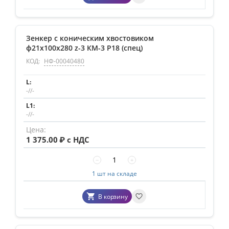
Зенкер с коническим хвостовиком
ф21х100х280 z-3 КМ-3 Р18 (спец)
КОД:
НФ-00040480
-//-
-//-
1 375.00
₽ с НДС
−
+
1 шт на складе
В корзину