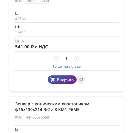
КОД:
НФ-00036959
214.00
114.00
541.00
₽ с НДС
−
+
10 шт на складе
В корзину
Зенкер с коническим хвостовиком
ф15х130х214 №2 z-3 КМ1 P6M5
КОД:
НФ-00036960