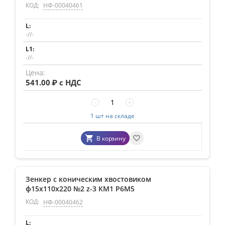
КОД:
НФ-00040461
-//-
-//-
541.00
₽ с НДС
−
+
1 шт на складе
В корзину
Зенкер с коническим хвостовиком
ф15х110х220 №2 z-3 КМ1 P6M5
КОД:
НФ-00040462