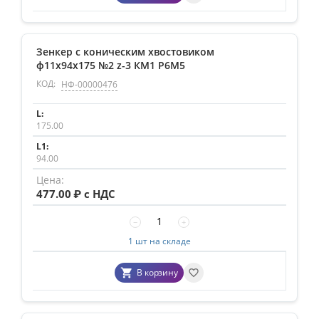
Зенкер с коническим хвостовиком
ф11х94х175 №2 z-3 КМ1 Р6М5
КОД:
НФ-00000476
175.00
94.00
477.00
₽ с НДС
−
+
1 шт на складе
В корзину