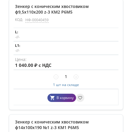
Зенкер с коническим хвостовиком
ф9,5х110х200 z-3 КМ2 Р6М5
170
300
КОД:
НФ-00040459
Цена
-//-
₽ с НДС
–
₽ с НДС
-//-
320
₽ с НДС
2886
₽ с НДС
1 040.00
₽ с НДС
−
+
1 шт на складе
В корзину
Зенкер с коническим хвостовиком
ф14х100х190 №1 z-3 КМ1 Р6М5