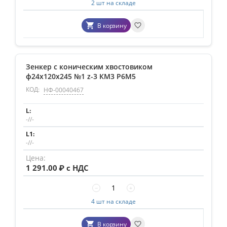
2 шт на складе
В корзину
Зенкер с коническим хвостовиком
ф24х120х245 №1 z-3 КМ3 P6M5
КОД:
НФ-00040467
-//-
-//-
1 291.00
₽ с НДС
−
+
4 шт на складе
В корзину