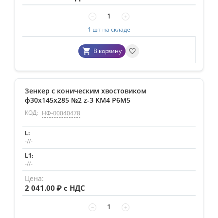
−
+
1 шт на складе
В корзину
Зенкер с коническим хвостовиком
ф30х145х285 №2 z-3 КМ4 Р6М5
КОД:
НФ-00040478
-//-
-//-
2 041.00
₽ с НДС
−
+