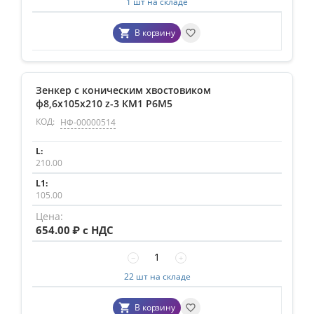
1 шт на складе
В корзину
Зенкер с коническим хвостовиком
ф8,6х105х210 z-3 КМ1 Р6М5
КОД:
НФ-00000514
210.00
105.00
654.00
₽ с НДС
−
+
22 шт на складе
В корзину