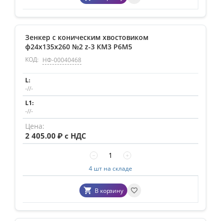
Зенкер с коническим хвостовиком
ф24х135х260 №2 z-3 КМ3 Р6М5
КОД:
НФ-00040468
-//-
-//-
2 405.00
₽ с НДС
−
+
4 шт на складе
В корзину