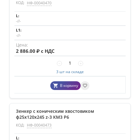
КОД:
НФ-00040470
-//-
-//-
2 886.00
₽ с НДС
−
+
3 шт на складе
В корзину
Зенкер с коническим хвостовиком
ф25х120х245 z-3 КМ3 Р6
КОД:
НФ-00040473