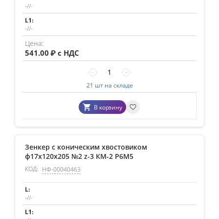
-//-
-//-
541.00
₽ с НДС
−
+
21 шт на складе
В корзину
Зенкер с коническим хвостовиком
ф17х120х205 №2 z-3 КМ-2 Р6М5
КОД:
НФ-00040463
-//-