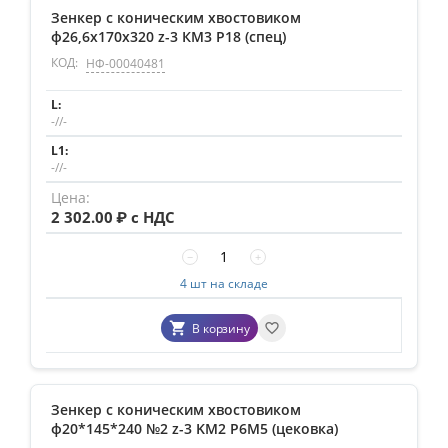
Зенкер с коническим хвостовиком
ф26,6х170х320 z-3 КМ3 P18 (спец)
КОД:
НФ-00040481
-//-
-//-
2 302.00
₽ с НДС
−
+
4 шт на складе
В корзину
Зенкер с коническим хвостовиком
ф20*145*240 №2 z-3 KM2 Р6М5 (цековка)