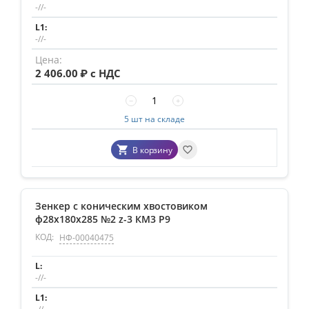
-//-
-//-
2 406.00
₽ с НДС
−
+
5 шт на складе
В корзину
Зенкер с коническим хвостовиком
ф28х180х285 №2 z-3 КМ3 Р9
КОД:
НФ-00040475
-//-