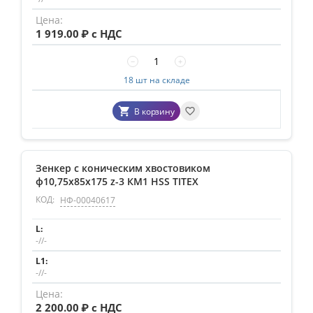
1 919.00
₽ с НДС
−
+
18 шт на складе
В корзину
Зенкер с коническим хвостовиком
ф10,75х85х175 z-3 КМ1 HSS TITEX
КОД:
НФ-00040617
-//-
-//-
2 200.00
₽ с НДС