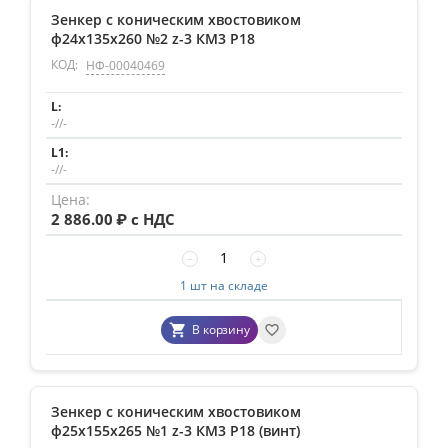
Зенкер с коническим хвостовиком
ф24х135х260 №2 z-3 КМ3 Р18
КОД:
НФ-00040469
-//-
-//-
2 886.00
₽ с НДС
−
+
1 шт на складе
В корзину
Зенкер с коническим хвостовиком
ф25х155х265 №1 z-3 КМ3 Р18 (винт)