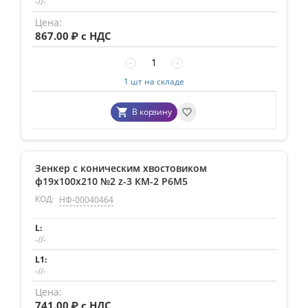
-//-
867.00
₽ с НДС
−
+
1 шт на складе
В корзину
Зенкер с коническим хвостовиком
ф19х100х210 №2 z-3 КМ-2 Р6М5
КОД:
НФ-00040464
-//-
-//-
741.00
₽ с НДС