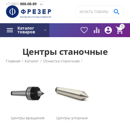
+7 (961)
888-08-89
expand_more

0
Каталог




товаров
Центры станочные
Фильтры товаров
Главная
/
Каталог
/
Оснастка станочная
/
Цена
₽ с НДС
–
₽ с НДС
216
₽ с НДС
5090
₽ с НДС
Центры вращения
Центры упорные