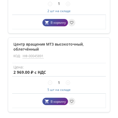
−
+
2 шт на складе
В корзину
Центр вращения MT3 высокоточный,
облегчённый
КОД:
НФ-00045891
2 969.00
₽ с НДС
−
+
5 шт на складе
В корзину