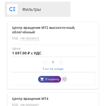

Фильтры
Центр вращения MT2 высокоточный,
облегчённый
КОД:
НФ-00038410
1 697.00
₽ с НДС
−
+
5 шт на складе
В корзину
Центр вращения MT4
КОД:
НФ-00004491