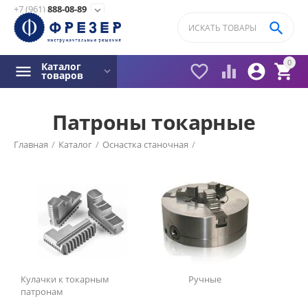
+7 (961)
888-08-89
expand_more

0
Каталог




товаров
Патроны токарные
Фильтры товаров
Главная
/
Каталог
/
Оснастка станочная
/
Цена
₽ с НДС
–
₽ с НДС
4800
₽ с НДС
46980
₽ с НДС
Кулачки к токарным
Ручные
патронам