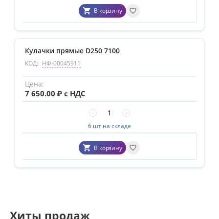
В корзину
Кулачки прямые D250 7100
КОД:
НФ-00045911
7 650.00
₽ с НДС
−
+
6 шт на складе
В корзину
Хиты продаж