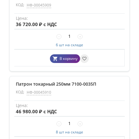
КОД:
НФ-00045909
36 720.00
₽ с НДС
−
+
6 шт на складе
В корзину
Патрон токарный 250мм 7100-0035П
КОД:
НФ-00045910
46 980.00
₽ с НДС
−
+
8 шт на складе