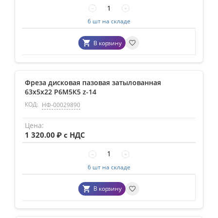
−
+
6 шт на складе
В корзину
Фреза дисковая пазовая затылованная
63х5х22 Р6М5К5 z-14
КОД:
НФ-00029890
1 320.00
₽ с НДС
−
+
6 шт на складе
В корзину