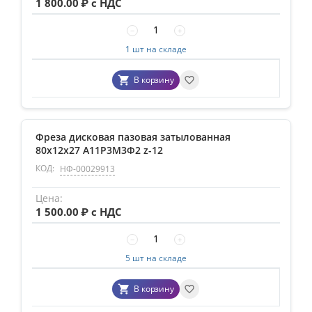
1 800.00
₽ с НДС
−
+
1 шт на складе
В корзину
Фреза дисковая пазовая затылованная
80х12х27 А11Р3М3Ф2 z-12
КОД:
НФ-00029913
1 500.00
₽ с НДС
−
+
5 шт на складе
В корзину