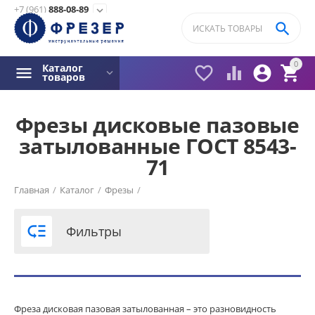
+7 (961)
888-08-89
expand_more

0
Каталог




товаров
Фрезы дисковые пазовые
затылованные ГОСТ 8543-
Фильтры товаров
71
Кол-во зубьев
Главная
/
Каталог
/
Фрезы
/
12
14

Фильтры
16
Сплав
Р6М5
Фреза дисковая пазовая затылованная – это разновидность