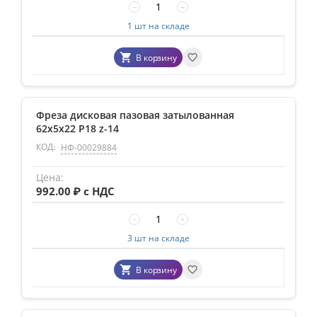
−
+
1 шт на складе
В корзину
Фреза дисковая пазовая затылованная
62х5х22 Р18 z-14
КОД:
НФ-00029884
992.00
₽ с НДС
−
+
3 шт на складе
В корзину