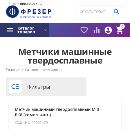
+7 (961)
888-08-89
expand_more

0
Каталог




товаров
Метчики машинные
твердосплавные
Фильтры товаров
Главная
/
Каталог
/
Метчики
/
Цена

Фильтры
₽ с НДС
–
₽ с НДС
1320
₽ с НДС
4000
₽ с НДС
Метчик машинный твердосплавный М 3
ВК8 (компл. 4шт.)
КОД:
НФ-00002429