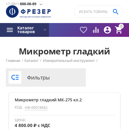
+7 (961)
888-08-89
expand_more

0
Каталог




товаров
Микрометр гладкий
Фильтры товаров
Главная
/
Каталог
/
Измерительный инструмент
/
Цена

Фильтры
₽ с НДС
–
₽ с НДС
Микрометр гладкий МК-275 кл.2
3000
₽ с НДС
4800
₽ с НДС
КОД:
НФ-00018682
4 800.00
₽ с НДС